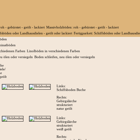
Massivholzböden: roh - gebürstet - geölt - lackiert
Fertigparkett: Schiffsböden oder Landhausdiel
öden
inatböden
Linolböden in verschiedenen Farben
Boden schleifen, neu ölen oder versiegeln
che
ele/
le
geölt
Links:
Schiffsboden Buche
Rechts:
Gebirgslärche
strukturiert
natur geölt
Links:
Gebirgslärche
strukturiert
weiß geölt
Rechts: