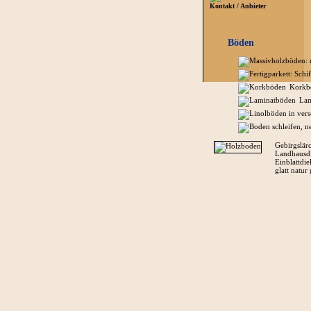
Kontakt / Anbieter
Böden
Korkb
Lam
Gebirgslär
Landhausdi
Einblattdie
glatt natur 